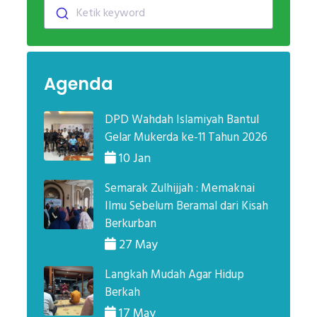
Ketik keyword
Agenda
DPD Wahdah Islamiyah Bantul
Gelar Mukerda ke-11 Tahun 2026
10 Jan
Semarak Zulhijjah : Memaknai
Ilmu Sebelum Beramal dari Kisah
Berkurban
27 May
Langkah Mudah Agar Hidup
Berkah
17 May