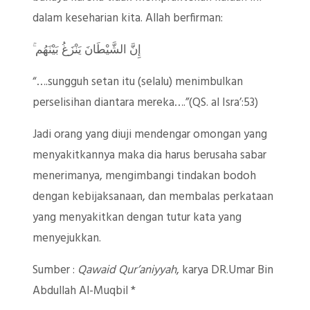
dalam keseharian kita. Allah berfirman:
ۚ إِنَّ الشَّيْطَانَ يَنْزَغُ بَيْنَهُم
“….sungguh setan itu (selalu) menimbulkan
perselisihan diantara mereka….”(QS. al Isra’:53)
Jadi orang yang diuji mendengar omongan yang
menyakitkannya maka dia harus berusaha sabar
menerimanya, mengimbangi tindakan bodoh
dengan kebijaksanaan, dan membalas perkataan
yang menyakitkan dengan tutur kata yang
menyejukkan.
Sumber :
Qawaid Qur’aniyyah
, karya DR.Umar Bin
Abdullah Al-Muqbil *