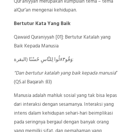
Qur’aniyyah merupakan kumpulan tema – tema
alQur’an mengenai kehidupan.
Bertutur Kata Yang Baik
Qawaid Quraniyyah [01]: Bertutur Katalah yang
Baik Kepada Manusia
وَقُو٨٣لُوا لِلنَّاسِ حُسْنًا (البقرة:
“
Dan bertutur katalah yang baik kepada manusia
”
(QS.al Baqarah :83)
Manusia adalah mahluk sosial yang tak bisa lepas
dari interaksi dengan sesamanya. Interaksi yang
intens dalam kehidupan sehari-hari beimplikasi
pada seringnya bergaul dengan banyak orang
yang memilki sifat, dan pemahaman yang