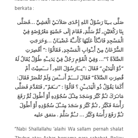
berkata :
صَلَّى بــِنَا رَسُوْلُ اللهِ إِحْدَى صَلاَتـَيْ الْعَشِيِّ …فَصَلَّى
بِنَا رَكْعَتَيْنِ, ثُمَّ سَلَّمَ, فَقَامَ إِلَى خَشَيَةٍ مَعْرُوْضَةٍ فِيْ
الْمَسْجِدِ فَاتـَّكَأَ عَلَيْهَا كَأَنــَّهُ غَضْبـَانُ …وَخَرَجَتِ
السُّرْعَانُ مِنْ أَبـْوَابِ الْمَسْجِدِ, فَقَالُوْا :” أَقُصِرَتِ
الصَّلاَةُ ؟”… وَفِيْ الْقَوْمِ رَجُلٌ فِيْ يَدَيــْهِ طُوْلٌ يُقَالُ لَهُ
“ذُوْ الْيَدَيْنِ” فَقَالَ :”يــَارَسُوْلَ اللهِ, أَ نـــَسِيْتَ أَمْ
قُصِرَتِ الصَّلاَةُ” فَقَالَ لــــَمْ أَنـــْسَ وَلَمْ تُقْصَرْ فَقَالَ:
أَكَمَا يَقُوْلُ ذُو الْيَدَيــْنِ ؟ قَالُوْا : “نــَعَمْ”, فَتَقَدَّمَ فَصَلَّى
مَاتـَرَكَ ثـُمَّ كَبَّرَ وَسَجَدَ مِثـْلَ سُجُوْدِهِ أَوْ أَطْوَلَ ثُمَّ رَفَعَ
رَأْسَهُ فَكَبَّرَ , ثـُمَّ كَبَّرَ وَ سَجَدَ مِثــْلَ سُجُوْدِهِ أَوْ أَطْوَلَ
ثـُمَّ رَفَعَ رَأْسَهُ وَكَبَّرَ … ثــُمَّ سَلَّمَ . متفق عليه
“Nabi Shallallahu ‘alaihi Wa sallam pernah shalat