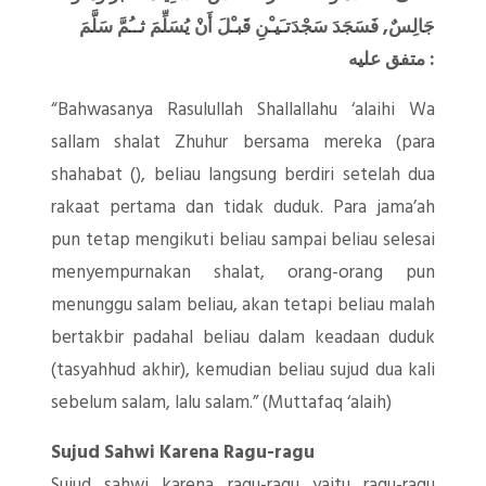
جَالِسٌ, فَسَجَدَ سَجْدَتـَيـْنِ قَبـْلَ أَنْ يُسَلِّمَ ثــُمَّ سَلَّمَ
متفق عليه :
“Bahwasanya Rasulullah Shallallahu ‘alaihi Wa
sallam shalat Zhuhur bersama mereka (para
shahabat (), beliau langsung berdiri setelah dua
rakaat pertama dan tidak duduk. Para jama’ah
pun tetap mengikuti beliau sampai beliau selesai
menyempurnakan shalat, orang-orang pun
menunggu salam beliau, akan tetapi beliau malah
bertakbir padahal beliau dalam keadaan duduk
(tasyahhud akhir), kemudian beliau sujud dua kali
sebelum salam, lalu salam.” (Muttafaq ‘alaih)
Sujud Sahwi Karena Ragu-ragu
Sujud sahwi karena ragu-ragu yaitu ragu-ragu