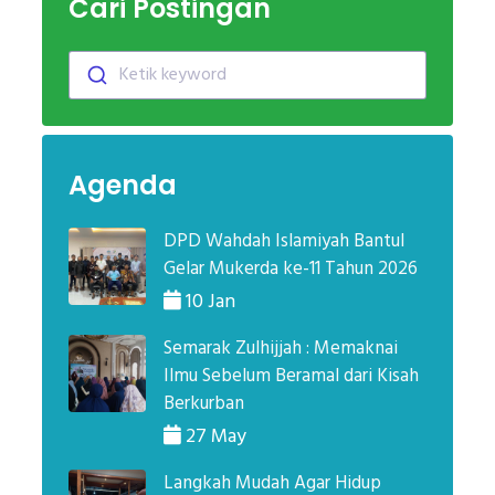
Cari Postingan
Ketik keyword
Agenda
DPD Wahdah Islamiyah Bantul
Gelar Mukerda ke-11 Tahun 2026
10 Jan
Semarak Zulhijjah : Memaknai
Ilmu Sebelum Beramal dari Kisah
Berkurban
27 May
Langkah Mudah Agar Hidup