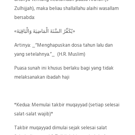
Zulhijjah), maka beliau shallallahu alaihi wasallam
bersabda:
«يُكَفِّرُ السَّنَةَ الْمَاضِيَةَ وَالْبَاقِيَةَ»
Artinya: _“Menghapuskan dosa tahun lalu dan
yang setelahnya.”_ (H.R. Muslim)
Puasa sunah ini khusus berlaku bagi yang tidak
melaksanakan ibadah haji
*Kedua: Memulai takbir muqayyad (setiap selesai
salat-salat wajib)*
Takbir muqayyad dimulai sejak selesai salat