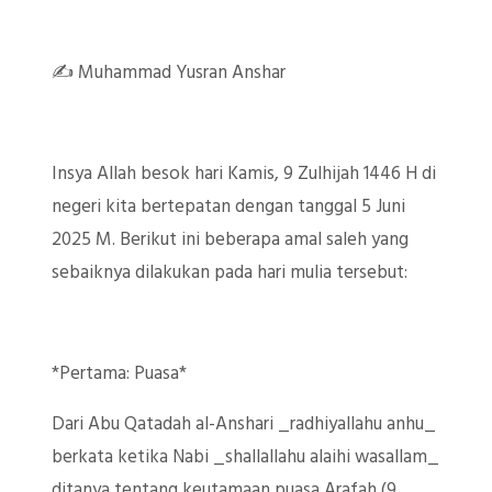
✍️ Muhammad Yusran Anshar
Insya Allah besok hari Kamis, 9 Zulhijah 1446 H di
negeri kita bertepatan dengan tanggal 5 Juni
2025 M. Berikut ini beberapa amal saleh yang
sebaiknya dilakukan pada hari mulia tersebut:
*Pertama: Puasa*
Dari Abu Qatadah al-Anshari _radhiyallahu anhu_
berkata ketika Nabi _shallallahu alaihi wasallam_
ditanya tentang keutamaan puasa Arafah (9