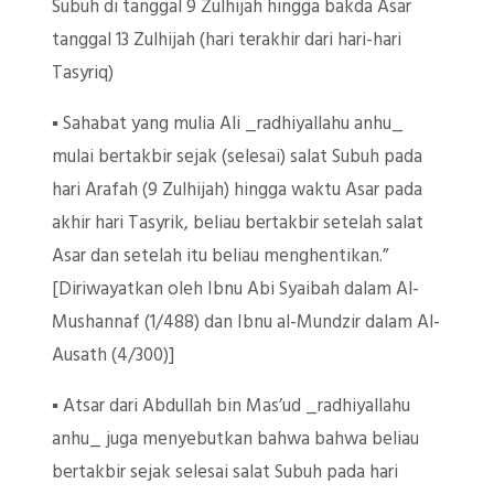
Subuh di tanggal 9 Zulhijah hingga bakda Asar
tanggal 13 Zulhijah (hari terakhir dari hari-hari
Tasyriq)
▪️ Sahabat yang mulia Ali _radhiyallahu anhu_
mulai bertakbir sejak (selesai) salat Subuh pada
hari Arafah (9 Zulhijah) hingga waktu Asar pada
akhir hari Tasyrik, beliau bertakbir setelah salat
Asar dan setelah itu beliau menghentikan.”
[Diriwayatkan oleh Ibnu Abi Syaibah dalam Al-
Mushannaf (1/488) dan Ibnu al-Mundzir dalam Al-
Ausath (4/300)]
▪️ Atsar dari Abdullah bin Mas’ud _radhiyallahu
anhu_ juga menyebutkan bahwa bahwa beliau
bertakbir sejak selesai salat Subuh pada hari