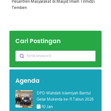
Pesantren Masyarakat di Masjid Imam Tirmidzi
Temben
Cari Postingan
Ketik keyword
Agenda
DPD Wahdah Islamiyah Bantul
Gelar Mukerda ke-11 Tahun 2026
10 Jan