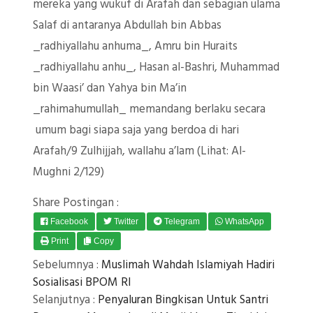
mereka yang wukuf di Arafah dan sebagian ulama
Salaf di antaranya Abdullah bin Abbas
_radhiyallahu anhuma_, Amru bin Huraits
_radhiyallahu anhu_, Hasan al-Bashri, Muhammad
bin Waasi’ dan Yahya bin Ma’in
_rahimahumullah_ memandang berlaku secara
umum bagi siapa saja yang berdoa di hari
Arafah/9 Zulhijjah, wallahu a’lam (Lihat: Al-
Mughni 2/129)
Share Postingan :
Facebook
Twitter
Telegram
WhatsApp
Print
Copy
Sebelumnya :
Muslimah Wahdah Islamiyah Hadiri
Sosialisasi BPOM RI
Selanjutnya :
Penyaluran Bingkisan Untuk Santri