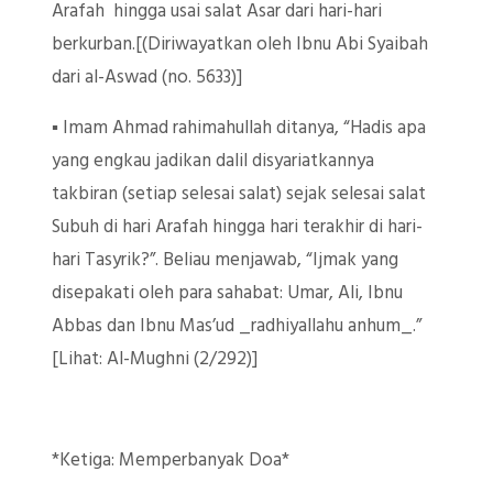
Arafah hingga usai salat Asar dari hari-hari
berkurban.[(Diriwayatkan oleh Ibnu Abi Syaibah
dari al-Aswad (no. 5633)]
▪️ Imam Ahmad rahimahullah ditanya, “Hadis apa
yang engkau jadikan dalil disyariatkannya
takbiran (setiap selesai salat) sejak selesai salat
Subuh di hari Arafah hingga hari terakhir di hari-
hari Tasyrik?”. Beliau menjawab, “Ijmak yang
disepakati oleh para sahabat: Umar, Ali, Ibnu
Abbas dan Ibnu Mas’ud _radhiyallahu anhum_.”
[Lihat: Al-Mughni (2/292)]
*Ketiga: Memperbanyak Doa*