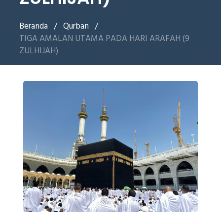
Beranda
/
Qurban
/
TIGA AMALAN UTAMA PADA HARI ARAFAH (9
ZULHIJAH)