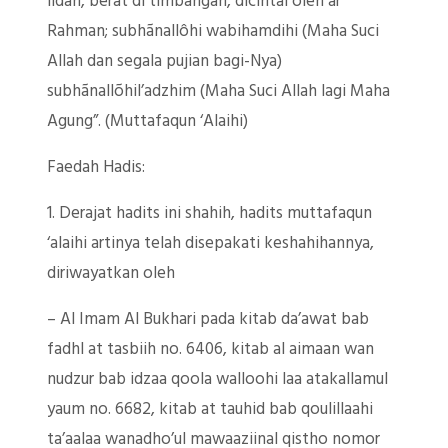
lidah, berat di timbangan, dicintai oleh ar
Rahman; subhãnallôhi wabihamdihi (Maha Suci
Allah dan segala pujian bagi-Nya)
subhãnallõhil’adzhim (Maha Suci Allah lagi Maha
Agung”. (Muttafaqun ‘Alaihi)
Faedah Hadis:
1. Derajat hadits ini shahih, hadits muttafaqun
‘alaihi artinya telah disepakati keshahihannya,
diriwayatkan oleh
– Al Imam Al Bukhari pada kitab da’awat bab
fadhl at tasbiih no. 6406, kitab al aimaan wan
nudzur bab idzaa qoola walloohi laa atakallamul
yaum no. 6682, kitab at tauhid bab qoulillaahi
ta’aalaa wanadho’ul mawaaziinal qistho nomor