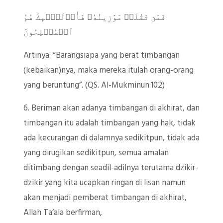
فَمَن ثَقُلَتۡ مَوَٰزِینُهُۥ فَأُو۟لَـٰۤىِٕكَ هُمُ
ٱلۡمُفۡلِحُونَ
Artinya: “Barangsiapa yang berat timbangan
(kebaikan)nya, maka mereka itulah orang-orang
yang beruntung”. (QS. Al-Mukminun:102)
6. Beriman akan adanya timbangan di akhirat, dan
timbangan itu adalah timbangan yang hak, tidak
ada kecurangan di dalamnya sedikitpun, tidak ada
yang dirugikan sedikitpun, semua amalan
ditimbang dengan seadil-adilnya terutama dzikir-
dzikir yang kita ucapkan ringan di lisan namun
akan menjadi pemberat timbangan di akhirat,
Allah Ta’ala berfirman,