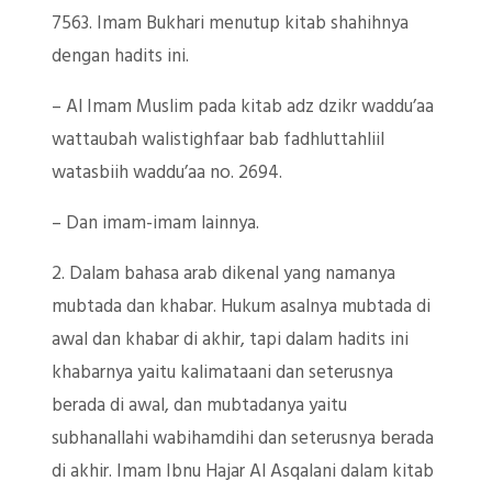
7563. Imam Bukhari menutup kitab shahihnya
dengan hadits ini.
– Al Imam Muslim pada kitab adz dzikr waddu’aa
wattaubah walistighfaar bab fadhluttahliil
watasbiih waddu’aa no. 2694.
– Dan imam-imam lainnya.
2. Dalam bahasa arab dikenal yang namanya
mubtada dan khabar. Hukum asalnya mubtada di
awal dan khabar di akhir, tapi dalam hadits ini
khabarnya yaitu kalimataani dan seterusnya
berada di awal, dan mubtadanya yaitu
subhanallahi wabihamdihi dan seterusnya berada
di akhir. Imam Ibnu Hajar Al Asqalani dalam kitab