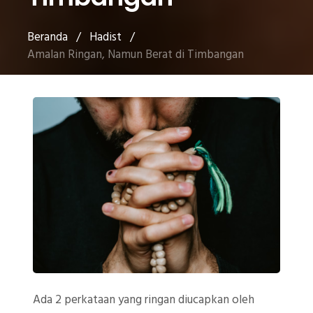
Beranda
/
Hadist
/
Amalan Ringan, Namun Berat di Timbangan
Ada 2 perkataan yang ringan diucapkan oleh