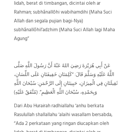
lidah, berat di timbangan, dicintai oleh ar
Rahman; subhãnallôhi wabihamdihi (Maha Suci
Allah dan segala pujian bagi-Nya)
subhãnallõhil’adzhim (Maha Suci Allah lagi Maha
Agung”
عَنْ أَبِي هُرَيْرَةَ رَضِيَ اللهُ عَنْهُ أَنَّ رَسُولَ اللَّهِ صَلَّى
اللَّهُ عَلَيْهِ وَسَلَّمَ قَالَ: “كَلِمَتَانِ خَفِيفَتَانِ عَلَى اللِّسَانِ،
ثَقِيلَتَانِ فِي الْمِيزَانِ، حَبِيبَتَانِ إِلَى الرَّحْمَنِ: سُبْحَانَ اللَّهِ
وَبِحَمْدِهِ، سُبْحَانَ اللَّهِ الْعَظِيمِ”. (مُتَّفَقٌ عَلَيْهِ)
Dari Abu Hurairah radhiallahu ‘anhu berkata
Rasulullah shallallahu ‘alaihi wasallam bersabda,
“Ada 2 perkataan yang ringan diucapkan oleh